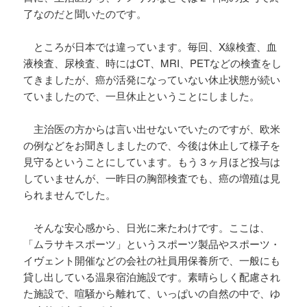
了なのだと聞いたのです。
ところが日本では違っています。毎回、
X
線検査、血
液検査、尿検査、時には
CT
、
MRI
、
PET
などの検査をし
てきましたが、癌が活発になっていない休止状態が続い
ていましたので、一旦休止ということにしました。
主治医の方からは言い出せないでいたのですが、欧米
の例などをお聞きしましたので、今後は休止して様子を
見守るということにしています。もう３ヶ月ほど投与は
していませんが、一昨日の胸部検査でも、癌の増殖は見
られませんでした。
そんな安心感から、日光に来たわけです。ここは、
「ムラサキスポーツ」というスポーツ製品やスポーツ・
イヴェント開催などの会社の社員用保養所で、一般にも
貸し出している温泉宿泊施設です。素晴らしく配慮され
た施設で、喧騒から離れて、いっぱいの自然の中で、ゆ