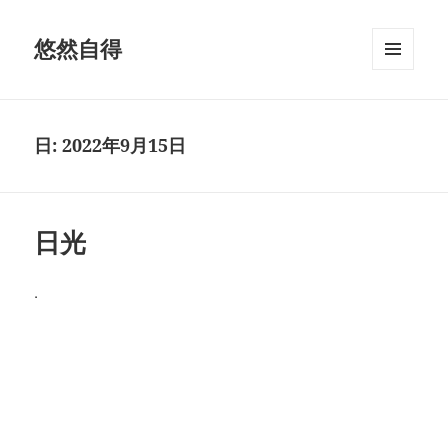
悠然自得
メニュ
ーとウ
ィジェ
ット
日:
2022年9月15日
日光
.