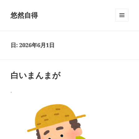
悠然自得
メニュ
ーとウ
ィジェ
ット
日:
2026年6月1日
白いまんまが
.