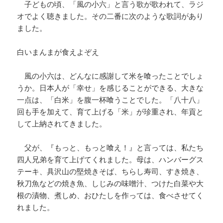
子どもの頃、「風の小六」と言う歌が歌われて、ラジ
オでよく聴きました。その二番に次のような歌詞があり
ました。
白いまんまが食えよぞえ
風の小六は、どんなに感謝して米を喰ったことでしょ
うか。日本人が「幸せ」を感じることができる、大きな
一点は、「白米」を腹一杯喰うことでした。「八十八」
回も手を加えて、育て上げる「米」が珍重され、年貢と
して上納されてきました。
父が、『もっと、もっと喰え！』と言っては、私たち
四人兄弟を育て上げてくれました。母は、ハンバーグス
テーキ、具沢山の堅焼きそば、ちらし寿司、すき焼き、
秋刀魚などの焼き魚、しじみの味噌汁、つけた白菜や大
根の漬物、煮しめ、おひたしを作っては、食べさせてく
れました。