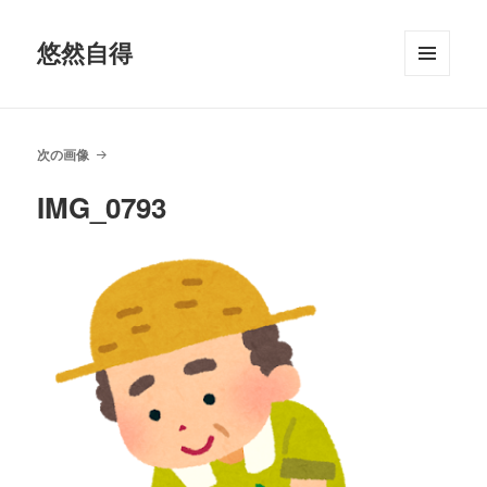
悠然自得
メニュ
ーとウ
ィジェ
ット
次の画像
IMG_0793