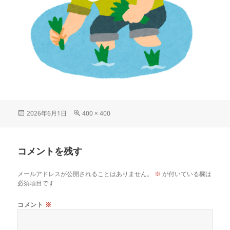
投
フ
2026年6月1日
400 × 400
稿
ル
日:
サ
イ
コメントを残す
ズ
メールアドレスが公開されることはありません。
※
が付いている欄は
必須項目です
コメント
※