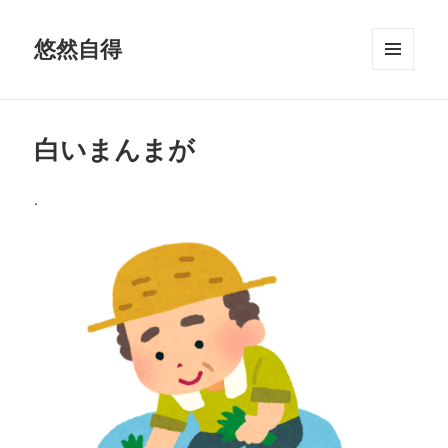
悠然自得
メニュ
ーとウ
ィジェ
ット
白いまんまが
.