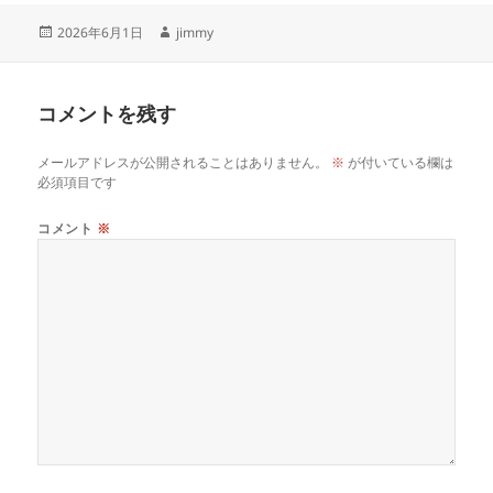
投
作
2026年6月1日
jimmy
稿
成
日:
者
コメントを残す
メールアドレスが公開されることはありません。
※
が付いている欄は
必須項目です
コメント
※