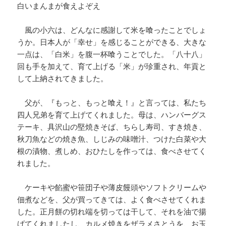
白いまんまが食えよぞえ
風の小六は、どんなに感謝して米を喰ったことでしょ
うか。日本人が「幸せ」を感じることができる、大きな
一点は、「白米」を腹一杯喰うことでした。「八十八」
回も手を加えて、育て上げる「米」が珍重され、年貢と
して上納されてきました。
父が、『もっと、もっと喰え！』と言っては、私たち
四人兄弟を育て上げてくれました。母は、ハンバーグス
テーキ、具沢山の堅焼きそば、ちらし寿司、すき焼き、
秋刀魚などの焼き魚、しじみの味噌汁、つけた白菜や大
根の漬物、煮しめ、おひたしを作っては、食べさせてく
れました。
ケーキや餡蜜や笹団子や薄皮饅頭やソフトクリームや
佃煮などを、父が買ってきては、よく食べさせてくれま
した。正月餅の切れ端を切っては干して、それを油で揚
げてくれましたし、カルメ焼きをザラメさとうを、
お玉