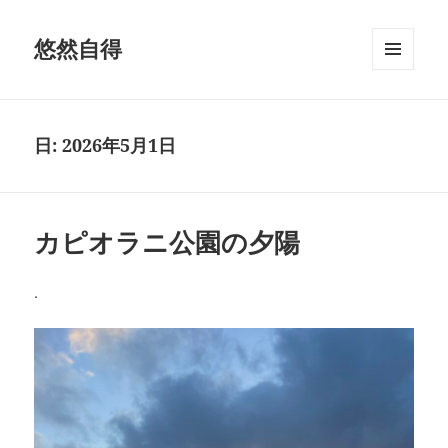
悠然自得
メニュ
ーとウ
ィジェ
ット
日:
2026年5月1日
カピオラニ公園の夕陽
.