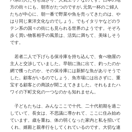
方の街々にも、朝市がたつのですが､元気一杯のご婦人
たちが中心に、朝一番で野菜や魚を売ってきたのは、や
はり同じ東洋文化なのでしょう。でもイタリヤなどのラ
テン系の国々の街にも見られる世界のようです。そぞろ
歩く買い物客相手の風景は、活気に満ちて、美味しそう
です。
若者二人で下げらる保冷庫を持ち込んで、食べ物屋の
主人と交渉していました。早朝に漁に出て、釣ったのか
網で獲ったのか、その保冷庫には新鮮な魚がありそうで
した。顧客がいるのでしょう、魚市場には出さずに、重
宝する顧客との商談が聞こえてきました。それもまたハ
ワイの下町文化の一つなのかも知れません。
子どもたちは、みんなここで十代、二十代初期を過ご
していて、長女は、不思議に導かれて、ここに住み始め
ています。歳を重ね、体の弱くなった家内と私を招いて
くれ、婿殿と親孝行をしてくれているのです。大切な連