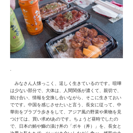
.
みなさん人懐っこく、逞しく生きているのです。喧嘩
は少ない部分で、大体は、人間関係が濃くて、親切で、
助け合い、情報を交換し合いながら、そこに生きておい
でです。中国を感じさせたいと言う、長女に従って、中
華街をブラブラ歩きをして、アジア風の野菜や果物を見
つけては、買い求めtあのです。ちょうど昼時でしたの
で、日本の鮪や鰤の漬け丼の「ポキ（丼）」を、長女と
次男と私たちで、ツッツキ合いしながら食べ、婿殿の土