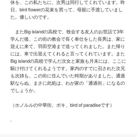
休を、この私たちに、次男は同行してくれています。昨
日、bird flowerの花束を買って、母親に手渡していまし
た。優しいのです。
またBig islandの高校で、牧会する友人のお世話て3年
学んだ後、この街の教会で長く奉仕をした長男は、家に
迎えに来て、羽田空港まで送ってくれました。また帰り
には、車で出迎えてくれると言ってくれています。また
Big islandの高校で学んだ次女と家族も月末には、ここに
駆け付けてくれるようです。家内のすでに召された次兄
も次姉も、この街に住んでいた時期がありました。通過
駅ならぬ、まさに此処は、わが家の「通過街」になるの
でしょうか。
（ホノルルの中華街、ポキ、bird of paradiseです）
.