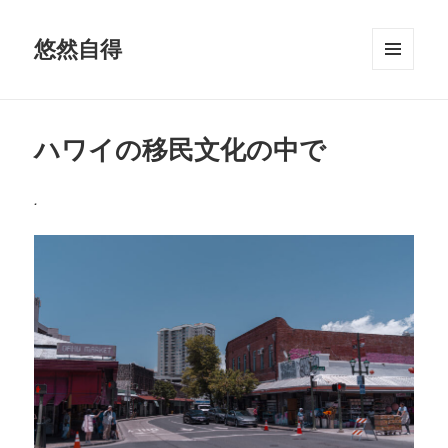
悠然自得
メニュ
ーとウ
ィジェ
ット
ハワイの移民文化の中で
.