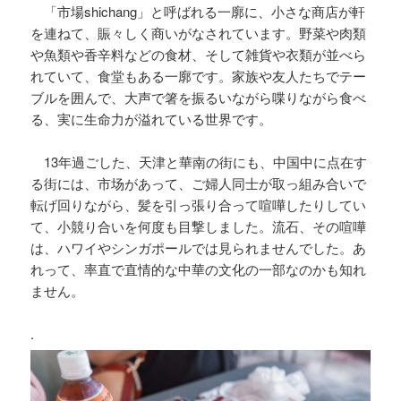
「市場shichang」と呼ばれる一廓に、小さな商店が軒
を連ねて、賑々しく商いがなされています。野菜や肉類
や魚類や香辛料などの食材、そして雑貨や衣類が並べら
れていて、食堂もある一廓です。家族や友人たちでテー
ブルを囲んで、大声で箸を振るいながら喋りながら食べ
る、実に生命力が溢れている世界です。
13年過ごした、天津と華南の街にも、中国中に点在す
る街には、市场があって、ご婦人同士が取っ組み合いで
転げ回りながら、髪を引っ張り合って喧嘩したりしてい
て、小競り合いを何度も目撃しました。流石、その喧嘩
は、ハワイやシンガポールでは見られませんでした。あ
れって、率直で直情的な中華の文化の一部なのかも知れ
ません。
.