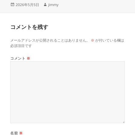
投
作
2026年5月5日
jimmy
稿
成
日:
者
コメントを残す
メールアドレスが公開されることはありません。
※
が付いている欄は
必須項目です
コメント
※
名前
※