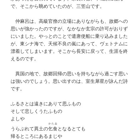
で、そこから眺めていたのが、三笠山です。
仲麻呂は、高級官僚の立場にありながらも、故郷への
思いが強かったのですが、なかなか玄宗の許可がおりず
にいました。やっとのことで遣唐使船に乗り込みました
が、東シナ海で、天候不良の嵐にあって、ヴェトナムに
漂着してしまいます。そこから長安に戻って、生涯を終
えるのです。
異国の地で、故郷回帰の思いを持ちながら過ごす思い
は強いのでしょう。思い出すのは、室生犀星が詠んだ詩
です。
ふるさとは遠きにありて思ふもの
そして悲しくうたふもの
よしや
かたゐ
うらぶれて異土の
乞食
となるとても
帰るところにあるまじや