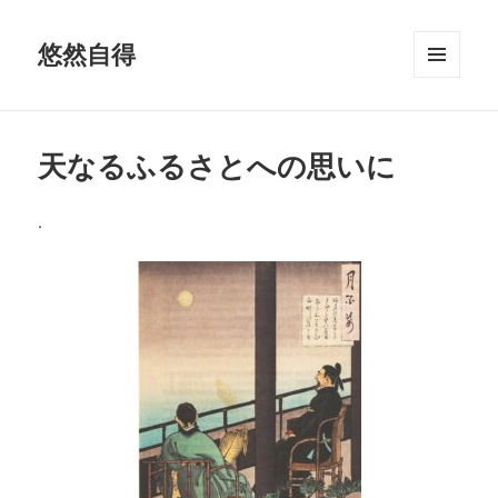
悠然自得
メニュ
ーとウ
ィジェ
ット
天なるふるさとへの思いに
.