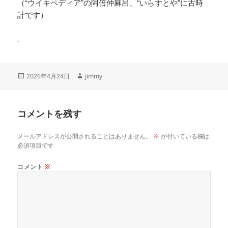
（“ウイキペディア”の阿倍仲麻呂、“いらすとや”に古時
計です）
.
投
作
2026年4月24日
jimmy
稿
成
日:
者
コメントを残す
メールアドレスが公開されることはありません。
※
が付いている欄は
必須項目です
コメント
※