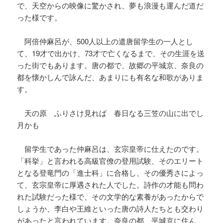
で、天空からの映像に驚かされ、夢も浪漫も運んだ道だ
った様です。
阿倍仲麻呂が、500人以上の遣唐留学生の一人とし
て、19才で出かけ、73才で亡くなるまで、その生涯を送
った街でもあります。唐の都で、故郷の平城京、奈良の
都を懐かしんで詠んだ、あまりにも有名な和歌がありま
す。
天の原 ふりさけ見れば 春日なる三笠の山に出でし
月かも
留学生であった仲麻呂は、玄宗皇帝に仕えたのです。
「科挙」と言われる高級官僚の登用試験、そのエリート
となる登竜門の「進士科」に合格し、その優秀さによっ
て、玄宗皇帝に厚遇された人でした。詩作の才能も問わ
れた試験だった様で、その文学的な素養があったからで
しょうか、李白や王維といった唐の詩人たちとも交わり
があったと言われています。奈良の都、平城京に住ん