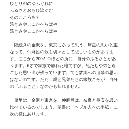
ひとり都のゆふぐれに
ふるさとおもひ涙ぐむ
そのこころもて
遠きみやこにかへらばや
遠きみやこにかへらばや
陸続きの金沢を、東京にあって思う、犀星の思いと重
なって、仲麻呂の歌も切々として悲しいものがありま
す。ここから200キロほどの所
に、自分のふるさとがあ
ります。6才で家族で離れた地ですが、兄たちや弟と過
ごした思い出が残っています。でも故郷への追慕の思い
はないのです。ただ二親と兄弟たちの家族こそが、自分
の「ふるさと」なのかも知れません。
犀星は、金沢と東京を、仲麻呂は、奈良と長安を思い
比べているのでしょう。聖書の「ヘブル人への手紙」に
次の様にあります。
.