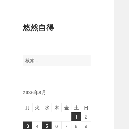
悠然自得
検
索:
2026年8月
月
火
水
木
金
土
日
1
2
3
4
5
6
7
8
9