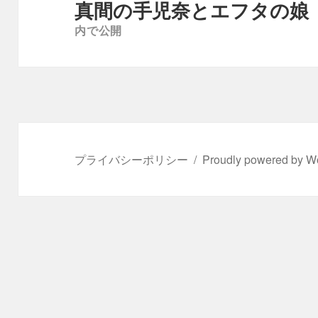
稿
真間の手児奈とエフタの娘
ナ
内で公開
ビ
ゲ
ー
シ
ョ
ン
プライバシーポリシー
Proudly powered by W