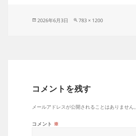
投
フ
2026年6月3日
783 × 1200
稿
ル
日:
サ
イ
ズ
コメントを残す
メールアドレスが公開されることはありません
コメント
※