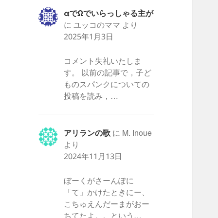
αでΩでいらっしゃる主が
に
ユッコのママ
より
2025年1月3日
コメント失礼いたしま
す。 以前の記事で，子ど
ものスパンクについての
投稿を読み，…
アリランの歌
に
M. Inoue
より
2024年11月13日
ぼーくがさーんぽに
「て」かけたときにー、
こちゅえんだーまがおー
ちてたよ。。という…