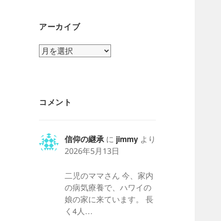
アーカイブ
ア
ー
カ
イ
ブ
コメント
信仰の継承
に
jimmy
より
2026年5月13日
二児のママさん 今、家内
の病気療養で、ハワイの
娘の家に来ています。 長
く4人…