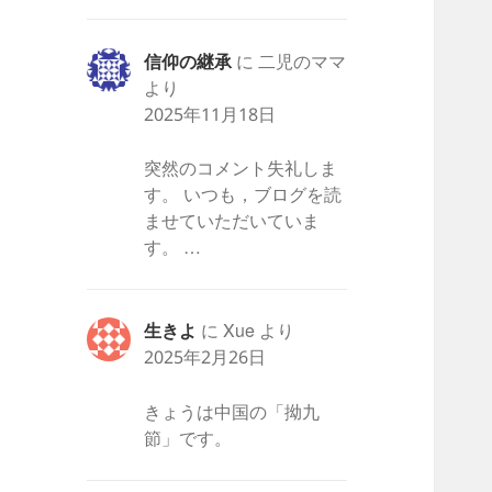
信仰の継承
に
二児のママ
より
2025年11月18日
突然のコメント失礼しま
す。 いつも，ブログを読
ませていただいていま
す。 …
生きよ
に
Xue
より
2025年2月26日
きょうは中国の「拗九
節」です。