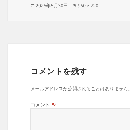
投
フ
2026年5月30日
960 × 720
稿
ル
日:
サ
イ
ズ
コメントを残す
メールアドレスが公開されることはありません
コメント
※