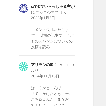
αでΩでいらっしゃる主が
に
ユッコのママ
より
2025年1月3日
コメント失礼いたしま
す。 以前の記事で，子ど
ものスパンクについての
投稿を読み，…
アリランの歌
に
M. Inoue
より
2024年11月13日
ぼーくがさーんぽに
「て」かけたときにー、
こちゅえんだーまがおー
ちてたよ。。という…