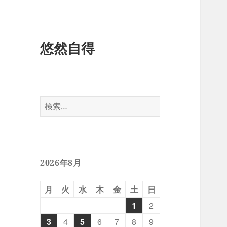
悠然自得
検
索:
2026年8月
月
火
水
木
金
土
日
1
2
3
4
5
6
7
8
9