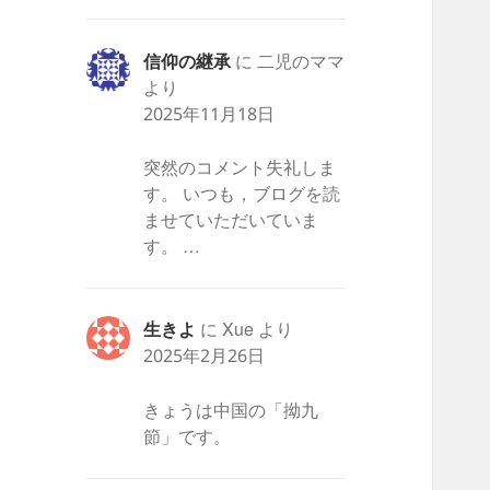
信仰の継承
に
二児のママ
より
2025年11月18日
突然のコメント失礼しま
す。 いつも，ブログを読
ませていただいていま
す。 …
生きよ
に
Xue
より
2025年2月26日
きょうは中国の「拗九
節」です。