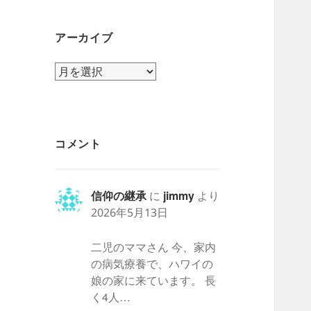
アーカイブ
ア
ー
カ
イ
ブ
コメント
信仰の継承
に
jimmy
より
2026年5月13日
二児のママさん 今、家内
の病気療養で、ハワイの
娘の家に来ています。 長
く4人…