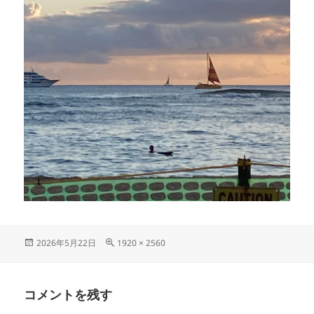
投
フ
2026年5月22日
1920 × 2560
稿
ル
日:
サ
イ
コメントを残す
ズ