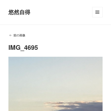
悠然自得
メニュ
ーとウ
ィジェ
ット
前の画像
IMG_4695